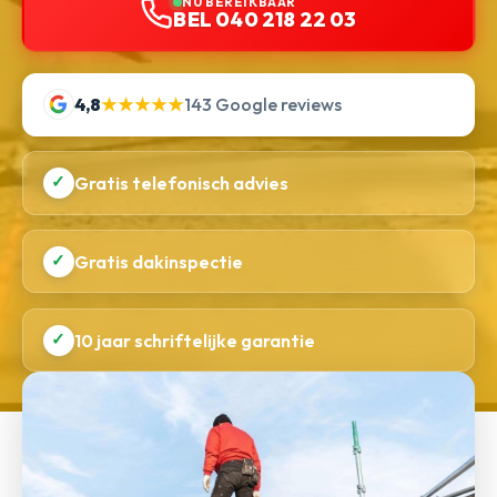
NU BEREIKBAAR
BEL 040 218 22 03
4,8
★★★★★
143 Google reviews
✓
Gratis telefonisch advies
✓
Gratis dakinspectie
✓
10 jaar schriftelijke garantie