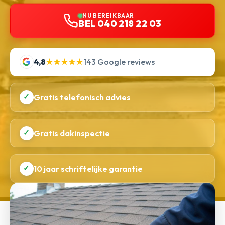
NU BEREIKBAAR
BEL 040 218 22 03
4,8
★★★★★
143 Google reviews
✓
Gratis telefonisch advies
✓
Gratis dakinspectie
✓
10 jaar schriftelijke garantie