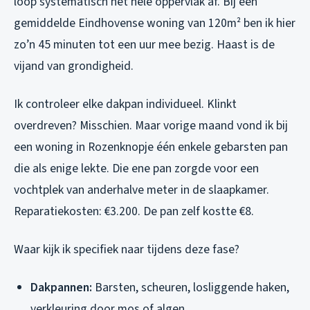
loop systematisch het hele oppervlak af. Bij een
gemiddelde Eindhovense woning van 120m² ben ik hier
zo’n 45 minuten tot een uur mee bezig. Haast is de
vijand van grondigheid.
Ik controleer elke dakpan individueel. Klinkt
overdreven? Misschien. Maar vorige maand vond ik bij
een woning in Rozenknopje één enkele gebarsten pan
die als enige lekte. Die ene pan zorgde voor een
vochtplek van anderhalve meter in de slaapkamer.
Reparatiekosten: €3.200. De pan zelf kostte €8.
Waar kijk ik specifiek naar tijdens deze fase?
Dakpannen:
Barsten, scheuren, losliggende haken,
verkleuring door mos of algen