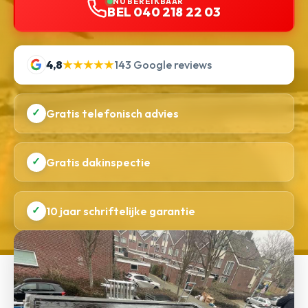
NU BEREIKBAAR
BEL 040 218 22 03
4,8
★★★★★
143 Google reviews
✓
Gratis telefonisch advies
✓
Gratis dakinspectie
✓
10 jaar schriftelijke garantie