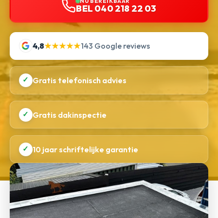
NU BEREIKBAAR
BEL 040 218 22 03
4,8
★★★★★
143 Google reviews
✓
Gratis telefonisch advies
✓
Gratis dakinspectie
✓
10 jaar schriftelijke garantie