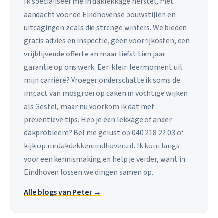
Ik specialiseer me in daklekkage herstel, met
aandacht voor de Eindhovense bouwstijlen en
uitdagingen zoals die strenge winters. We bieden
gratis advies en inspectie, geen voorrijkosten, een
vrijblijvende offerte en maar liefst tien jaar
garantie op ons werk. Een klein leermoment uit
mijn carrière? Vroeger onderschatte ik soms de
impact van mosgroei op daken in vochtige wijken
als Gestel, maar nu voorkom ik dat met
preventieve tips. Heb je een lekkage of ander
dakprobleem? Bel me gerust op 040 218 22 03 of
kijk op mrdakdekkereindhoven.nl. Ik kom langs
voor een kennismaking en help je verder, want in
Eindhoven lossen we dingen samen op.
Alle blogs van Peter →