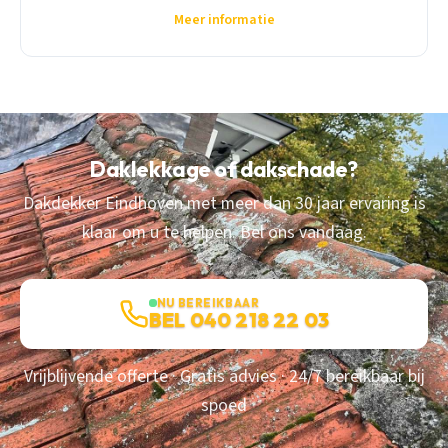
Meer informatie
Daklekkage of dakschade?
Dakdekker Eindhoven met meer dan 30 jaar ervaring is
klaar om u te helpen. Bel ons vandaag.
NU BEREIKBAAR
BEL 040 218 22 03
Vrijblijvende offerte · Gratis advies · 24/7 bereikbaar bij
spoed