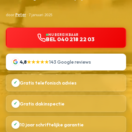
door
Peter
· 7 januari 2025
NU BEREIKBAAR
BEL 040 218 22 03
4,8
★★★★★
143 Google reviews
✓
Gratis telefonisch advies
✓
Gratis dakinspectie
✓
10 jaar schriftelijke garantie