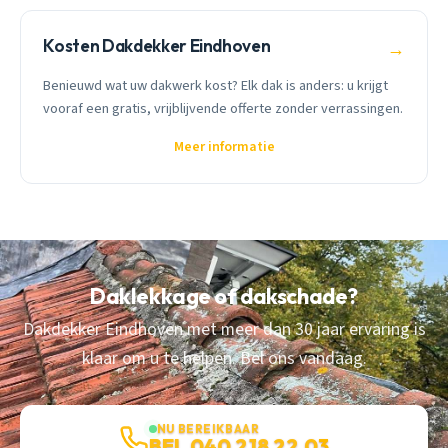
Kosten Dakdekker Eindhoven
→
Benieuwd wat uw dakwerk kost? Elk dak is anders: u krijgt
vooraf een gratis, vrijblijvende offerte zonder verrassingen.
Meer informatie
Daklekkage of dakschade?
Dakdekker Eindhoven met meer dan 30 jaar ervaring is
klaar om u te helpen. Bel ons vandaag.
NU BEREIKBAAR
BEL 040 218 22 03