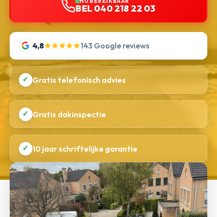
NU BEREIKBAAR
BEL 040 218 22 03
4,8
★★★★★
143 Google reviews
✓
Gratis telefonisch advies
✓
Gratis dakinspectie
✓
10 jaar schriftelijke garantie