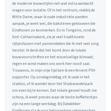
de moderne bouwstijlen net wat extra aandacht
vragen voor isolatie. Of in het centrum, vlakbij de
Witte Dame, waar ik oude industriële panden
aanpak, je weet wel, die bakstenen gebouwen die
Eindhoven zo kenmerken. En in Tongelre, rond de
Sint-Catharinakerk, zie je veel traditionele
rijtjeshuizen met pannendaken die ik met veel zorg
herstel. Ik denk dat het komt door de lokale
bouwvoorschriften en het wisselvallige klimaat;
regen en wind maken ons werk hier nooit saai.
Trouwens, in mijn vrije tijd ben ik een fervent PSV-
supporter. Op zondagmiddag zit ik vaak in het
stadion, of ik wandel door het Stadswandelpark
om even bij te komen. Dat lokale gevoel houdt me
scherp, ik weet precies waar de beste koffietentjes
zijn na een lange werkdag. Bij Dakdekker
Eindhoven sta ik voor betrouwbaar vakmanschap.