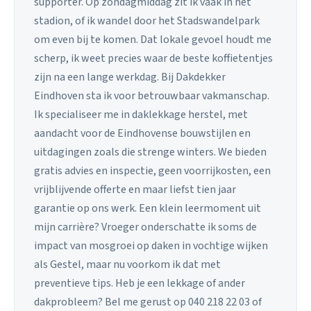
supporter. Op zondagmiddag zit ik vaak in het
stadion, of ik wandel door het Stadswandelpark
om even bij te komen. Dat lokale gevoel houdt me
scherp, ik weet precies waar de beste koffietentjes
zijn na een lange werkdag. Bij Dakdekker
Eindhoven sta ik voor betrouwbaar vakmanschap.
Ik specialiseer me in daklekkage herstel, met
aandacht voor de Eindhovense bouwstijlen en
uitdagingen zoals die strenge winters. We bieden
gratis advies en inspectie, geen voorrijkosten, een
vrijblijvende offerte en maar liefst tien jaar
garantie op ons werk. Een klein leermoment uit
mijn carrière? Vroeger onderschatte ik soms de
impact van mosgroei op daken in vochtige wijken
als Gestel, maar nu voorkom ik dat met
preventieve tips. Heb je een lekkage of ander
dakprobleem? Bel me gerust op 040 218 22 03 of