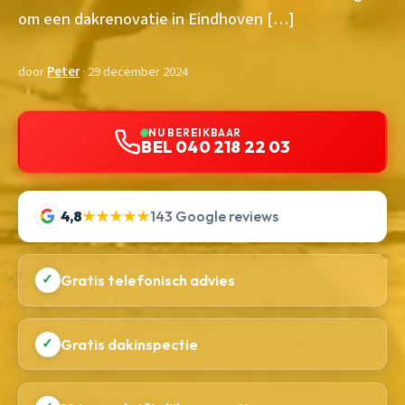
om een dakrenovatie in Eindhoven […]
door
Peter
· 29 december 2024
NU BEREIKBAAR
BEL 040 218 22 03
4,8
★★★★★
143 Google reviews
✓
Gratis telefonisch advies
✓
Gratis dakinspectie