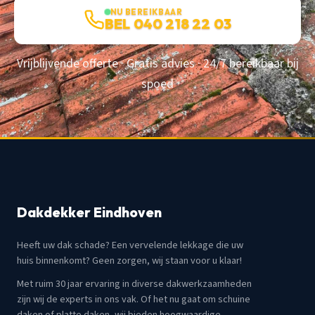
NU BEREIKBAAR
BEL 040 218 22 03
Vrijblijvende offerte · Gratis advies · 24/7 bereikbaar bij
spoed
Dakdekker Eindhoven
Heeft uw dak schade? Een vervelende lekkage die uw
huis binnenkomt? Geen zorgen, wij staan voor u klaar!
Met ruim 30 jaar ervaring in diverse dakwerkzaamheden
zijn wij de experts in ons vak. Of het nu gaat om schuine
daken of platte daken, wij bieden hoogwaardige