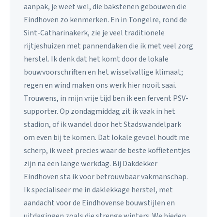
aanpak, je weet wel, die bakstenen gebouwen die
Eindhoven zo kenmerken. En in Tongelre, rond de
Sint-Catharinakerk, zie je veel traditionele
rijtjeshuizen met pannendaken die ik met veel zorg
herstel. Ik denk dat het komt door de lokale
bouwvoorschriften en het wisselvallige klimaat;
regen en wind maken ons werk hier nooit saai.
Trouwens, in mijn vrije tijd ben ik een fervent PSV-
supporter. Op zondagmiddag zit ik vaak in het
stadion, of ik wandel door het Stadswandelpark
om even bij te komen. Dat lokale gevoel houdt me
scherp, ik weet precies waar de beste koffietentjes
zijn na een lange werkdag. Bij Dakdekker
Eindhoven sta ik voor betrouwbaar vakmanschap.
Ik specialiseer me in daklekkage herstel, met
aandacht voor de Eindhovense bouwstijlen en
uitdagingen zoals die strenge winters. We bieden