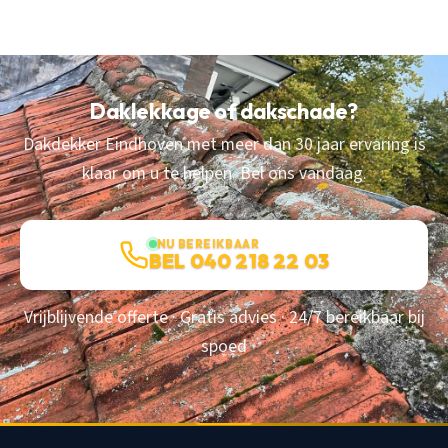
Daklekkage of dakschade?
Dakdekker Eindhoven met meer dan 30 jaar ervaring is
klaar om u te helpen. Bel ons vandaag.
NU BEREIKBAAR
BEL 040 218 22 03
Vrijblijvende offerte · Gratis advies · 24/7 bereikbaar bij
spoed