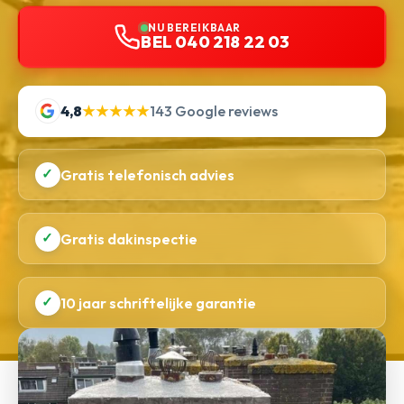
NU BEREIKBAAR
BEL 040 218 22 03
4,8
★★★★★
143 Google reviews
✓
Gratis telefonisch advies
✓
Gratis dakinspectie
✓
10 jaar schriftelijke garantie