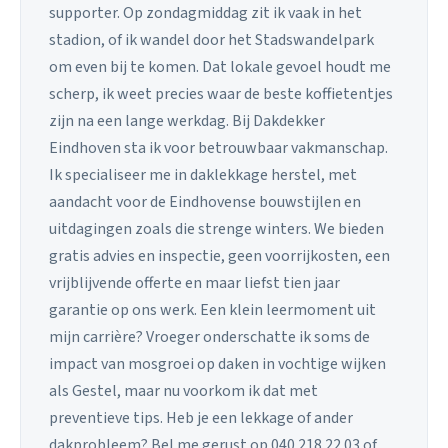
supporter. Op zondagmiddag zit ik vaak in het
stadion, of ik wandel door het Stadswandelpark
om even bij te komen. Dat lokale gevoel houdt me
scherp, ik weet precies waar de beste koffietentjes
zijn na een lange werkdag. Bij Dakdekker
Eindhoven sta ik voor betrouwbaar vakmanschap.
Ik specialiseer me in daklekkage herstel, met
aandacht voor de Eindhovense bouwstijlen en
uitdagingen zoals die strenge winters. We bieden
gratis advies en inspectie, geen voorrijkosten, een
vrijblijvende offerte en maar liefst tien jaar
garantie op ons werk. Een klein leermoment uit
mijn carrière? Vroeger onderschatte ik soms de
impact van mosgroei op daken in vochtige wijken
als Gestel, maar nu voorkom ik dat met
preventieve tips. Heb je een lekkage of ander
dakprobleem? Bel me gerust op 040 218 22 03 of