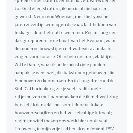
spreek ik met buren over hun huizen. Van Woensel
tot Gestel en Stratum, ik heb in al die buurten
gewerkt. Neem nou Woensel, met die typische
jaren zeventig-woningen die vaak last hebben van
lekkages door het natte weer hier. Recent nog een
dak gerepareerd in de buurt van het Evoluon, waar
de moderne bouwstijlen net wat extra aandacht
vragen voor isolatie. Of in het centrum, vlakbij de
Witte Dame, waar ik oude industriële panden
aanpak, je weet wel, die bakstenen gebouwen die
Eindhoven zo kenmerken. En in Tongelre, rond de
Sint-Catharinakerk, zie je veel traditionele
rijtjeshuizen met pannendaken die ik met veel zorg
herstel. Ik denk dat het komt door de lokale
bouwvoorschriften en het wisselvallige klimaat;
regen en wind maken ons werk hier nooit saai.
Trouwens, in mijn vrije tijd ben ik een fervent PSV-