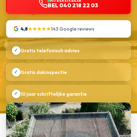
NU BEREIKBAAR
BEL 040 218 22 03
4,8
★★★★★
143 Google reviews
✓
Gratis telefonisch advies
✓
Gratis dakinspectie
✓
10 jaar schriftelijke garantie