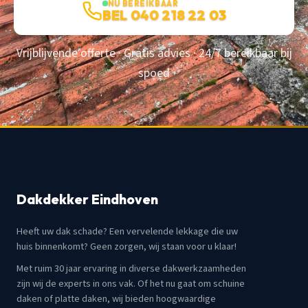
NU BEREIKBAAR
BEL 040 218 22 03
Vrijblijvende offerte · Gratis advies · 24/7 bereikbaar bij
spoed
Dakdekker Eindhoven
Heeft uw dak schade? Een vervelende lekkage die uw
huis binnenkomt? Geen zorgen, wij staan voor u klaar!
Met ruim 30 jaar ervaring in diverse dakwerkzaamheden
zijn wij de experts in ons vak. Of het nu gaat om schuine
daken of platte daken, wij bieden hoogwaardige