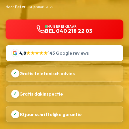
door
Peter
· 14 januari 2025
NU BEREIKBAAR
BEL 040 218 22 03
4,8
★★★★★
143 Google reviews
✓
Gratis telefonisch advies
✓
Gratis dakinspectie
✓
10 jaar schriftelijke garantie