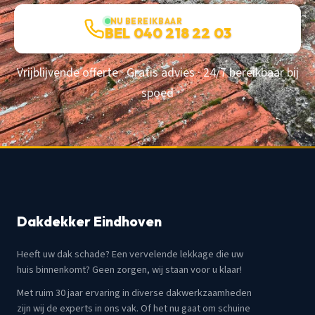
NU BEREIKBAAR
BEL 040 218 22 03
Vrijblijvende offerte · Gratis advies · 24/7 bereikbaar bij
spoed
Dakdekker Eindhoven
Heeft uw dak schade? Een vervelende lekkage die uw
huis binnenkomt? Geen zorgen, wij staan voor u klaar!
Met ruim 30 jaar ervaring in diverse dakwerkzaamheden
zijn wij de experts in ons vak. Of het nu gaat om schuine