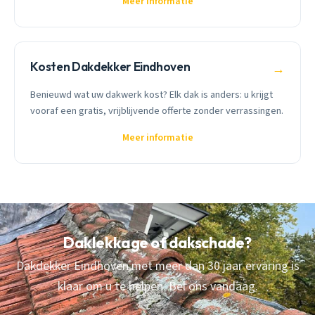
Meer informatie
Kosten Dakdekker Eindhoven
→
Benieuwd wat uw dakwerk kost? Elk dak is anders: u krijgt
vooraf een gratis, vrijblijvende offerte zonder verrassingen.
Meer informatie
Daklekkage of dakschade?
Dakdekker Eindhoven met meer dan 30 jaar ervaring is
klaar om u te helpen. Bel ons vandaag.