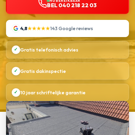
NU BEREIKBAAR
BEL 040 218 22 03
4,8
★★★★★
143 Google reviews
✓
Gratis telefonisch advies
✓
Gratis dakinspectie
✓
10 jaar schriftelijke garantie